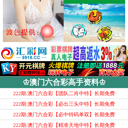
♔澳门六合彩高手资料♔
222期:澳门六合彩【团队二肖中特】长期免费
222期:澳门六合彩【必出三头中特】长期免费
222期:澳门六合彩【必中特码单双】长期免费
222期:澳门六合彩【精准天地中特】长期免费