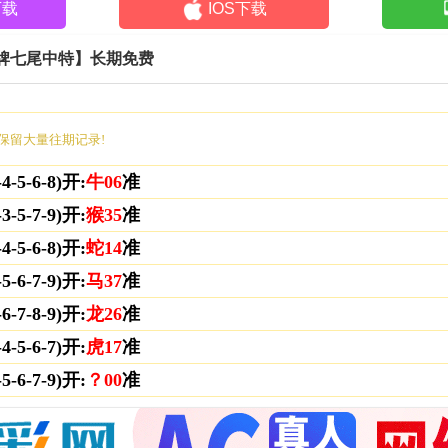
下载
IOS下载
金牌七尾中特】长期免费
保留大量往期记录!
-4-5-6-8)开:
牛06
准
-3-5-7-9)开:
猴35
准
-4-5-6-8)开:
蛇14
准
-5-6-7-9)开:
马37
准
-6-7-8-9)开:
龙26
准
-4-5-6-7)开:
虎17
准
-5-6-7-9)开:
？00
准