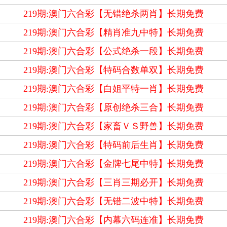
219期:澳门六合彩【无错绝杀两肖】长期免费
219期:澳门六合彩【精肖准九中特】长期免费
219期:澳门六合彩【公式绝杀一段】长期免费
219期:澳门六合彩【特码合数单双】长期免费
219期:澳门六合彩【白姐平特一肖】长期免费
219期:澳门六合彩【原创绝杀三合】长期免费
219期:澳门六合彩【家畜ＶＳ野兽】长期免费
219期:澳门六合彩【特码前后生肖】长期免费
219期:澳门六合彩【金牌七尾中特】长期免费
219期:澳门六合彩【三肖三期必开】长期免费
219期:澳门六合彩【无错二波中特】长期免费
219期:澳门六合彩【内幕六码连准】长期免费