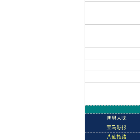
澳男人味
宝马彩报
八仙指路