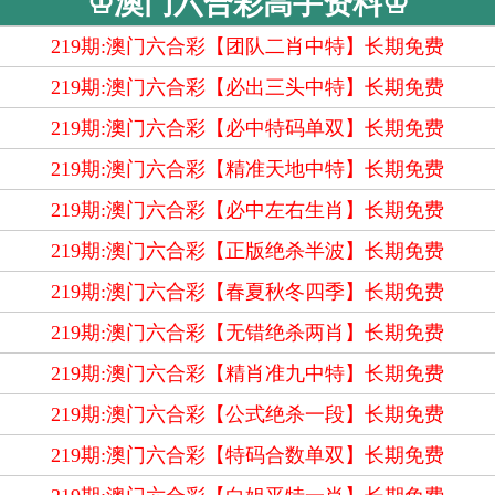
♔澳门六合彩高手资料♔
219期:澳门六合彩【团队二肖中特】长期免费
219期:澳门六合彩【必出三头中特】长期免费
219期:澳门六合彩【必中特码单双】长期免费
219期:澳门六合彩【精准天地中特】长期免费
219期:澳门六合彩【必中左右生肖】长期免费
219期:澳门六合彩【正版绝杀半波】长期免费
219期:澳门六合彩【春夏秋冬四季】长期免费
219期:澳门六合彩【无错绝杀两肖】长期免费
219期:澳门六合彩【精肖准九中特】长期免费
219期:澳门六合彩【公式绝杀一段】长期免费
219期:澳门六合彩【特码合数单双】长期免费