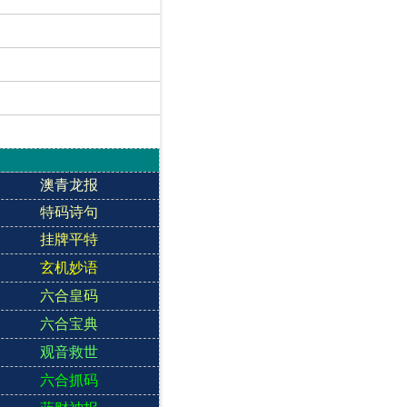
澳青龙报
特码诗句
挂牌平特
玄机妙语
六合皇码
六合宝典
观音救世
六合抓码